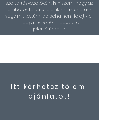
szertartásvezetőként is hiszem, hogy az
emberek talán elfelejtik, mit mondtunk
vagy mit tettünk, de soha nem felejtik el,
hogyan érezték magukat a
jelenlétünkben.
Itt kérhetsz tőlem
ajánlatot!