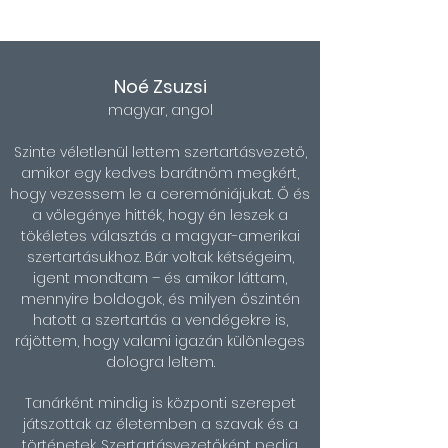
Noé Zsuzsi
magyar, angol
Szinte véletlenül lettem szertartásvezető,
amikor egy kedves barátnőm megkért,
hogy vezessem le a ceremóniájukat. Ő és
a vőlegénye hitték, hogy én leszek a
tökéletes választás a magyar-amerikai
szertartásukhoz. Bár voltak kétségeim,
igent mondtam – és amikor láttam,
mennyire boldogok, és milyen őszintén
hatott a szertartás a vendégekre is,
rájöttem, hogy valami igazán különleges
dologra leltem.
Tanárként mindig is központi szerepet
játszottak az életemben a szavak és a
történetek. Szertartásvezetőként pedig