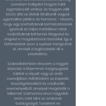
szeretem hallgatni, hogyan talál
egymásra két ember, és hogyan válik
közös úttá az életük. Strukturált vagyok,
ugyanakkor játékos és humoros – hiszem,
hogy egy szertartásnak természetesnek,
igazinak és teljes mértékben rátok
szabottaknak kell lennie. Magyarul és
angolul is magabiztosan beszélek, így a
történetetek azon a nyelven hangozhat
el, amelyik a legközelebb áll a
szívetekhez.
Szabadidőmben élvezem a reggeli
kávézást a férjemmel, megnyugvást
találok a vízpart vagy az erdő
csendjében, feltöltődöm az inspiráló
beszélgetésekből és a kulturális
eseményekből, amelyek megérintik a
lelkemet. Számomra nincs nagyobb
öröm, mint látni az emberek
boldogságát. Tanárként és