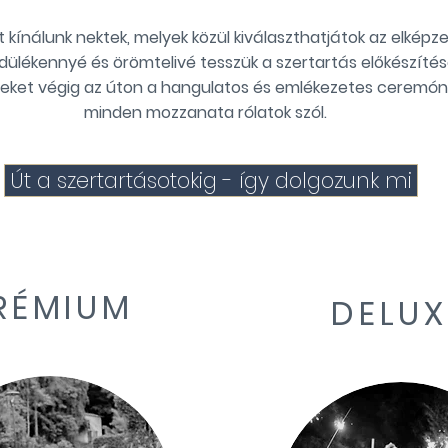
 kínálunk nektek, melyek közül kiválaszthatjátok az elképz
dülékennyé és örömtelivé tesszük a szertartás előkészítésé
iteket végig az úton a hangulato
s és emlékezetes ceremóni
minden mozzanata rólatok szól.
Út a szertartásotokig - így dolgozunk mi
RÉMIUM
DELUX