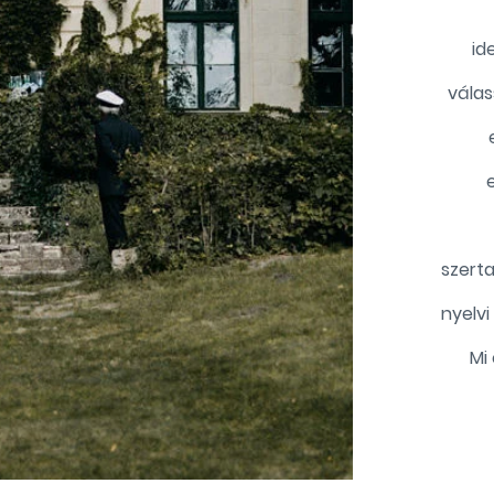
id
válas
szerta
nyelvi
Mi