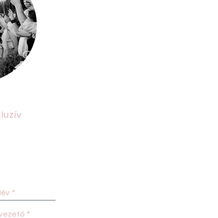
luzív