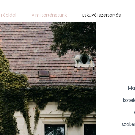
Főoldal
A mi történetünk
Esküvői szertartás
Ma
kötel
szake