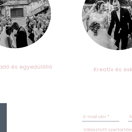
dó és egyedülálló
Kreatív és exk