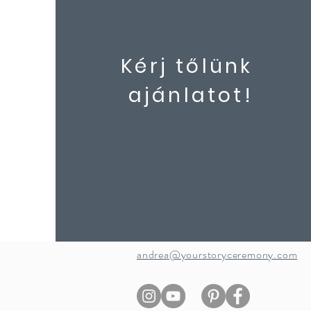
Kérj tőlünk
ajánlatot!
andrea@yourstoryceremony.com