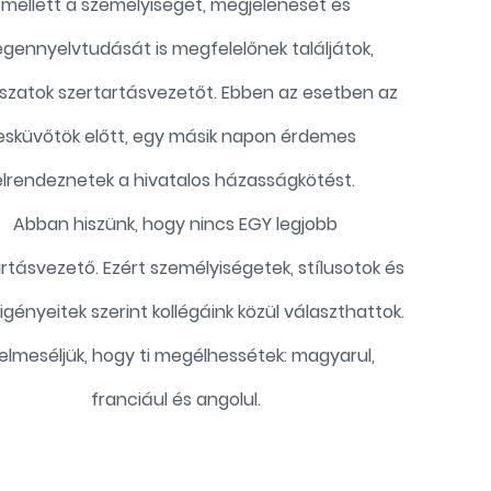
mellett a személyiségét, megjelenését és
egennyelvtudását is megfelelőnek találjátok,
szatok szertartásvezetőt. Ebben az esetben az
esküvőtök előtt, egy másik napon érdemes
elrendeznetek a hivatalos házasságkötést.
Abban hiszünk, hogy nincs EGY legjobb
rtásvezető. Ezért személyiségetek, stílusotok és
 igényeitek szerint kollégáink közül választhattok.
 elmeséljük, hogy ti megélhessétek: magyarul,
franciául és angolul.