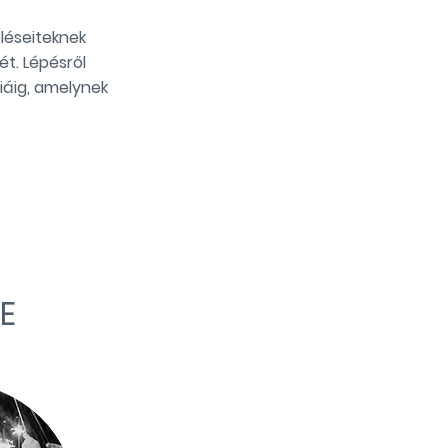
eléseiteknek
t. Lépésről
áig, amelynek
E