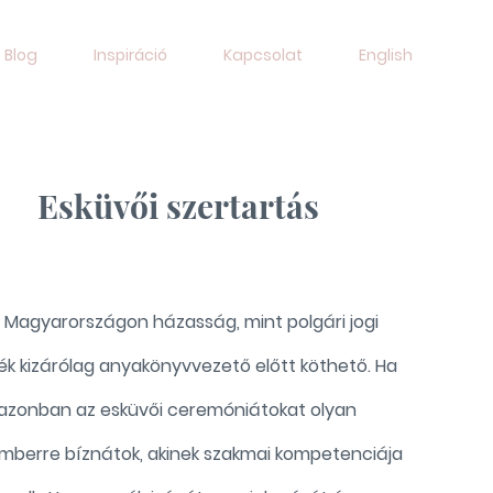
Blog
Inspiráció
Kapcsolat
English
Esküvői szertartás
 Magyarországon házasság, mint polgári jogi
ék kizárólag anyakönyvvezető előtt köthető. Ha
azonban az esküvői ceremóniátokat olyan
mberre bíznátok, akinek szakmai kompetenciája