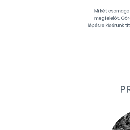
Mi két csomagot
megfelelőt. Gör
lépésre kísérünk t
P