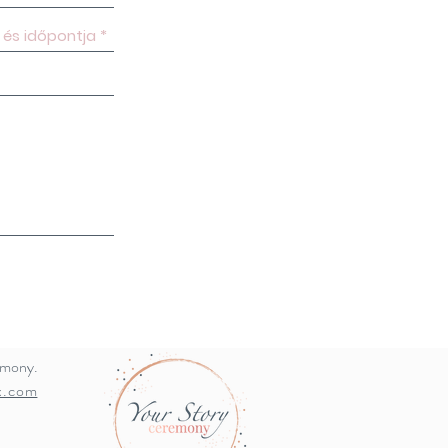
s
emony.
x.com