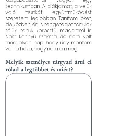
Közgazdásztanár vagyok egy 
technikumban. A diákjaimat, a velük 
való munkát, együttmüködést 
szeretem legjobban. Tanítom őket, 
de közben én is rengeteget tanulok 
tőlük, rajtuk keresztül magamról is. 
Nem könnyű szakma, de nem volt 
még olyan nap, hogy úgy mentem 
volna haza, hogy nem éri meg.
Melyik személyes tárgyad árul el 
rólad a legtöbbet és miért?