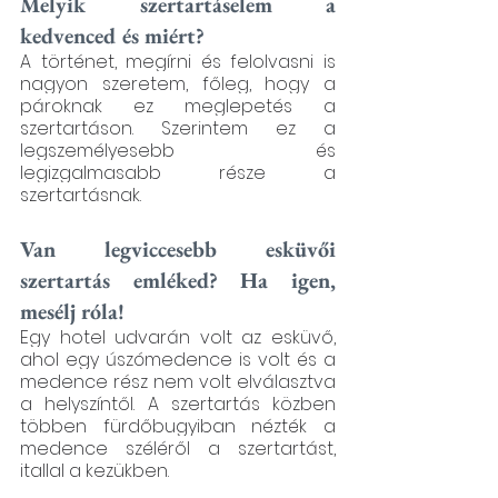
Melyik szertartáselem a 
kedvenced és miért?
A történet, megírni és felolvasni is 
nagyon szeretem, főleg, hogy a 
pároknak ez meglepetés a 
szertartáson. Szerintem ez a 
legszemélyesebb és 
legizgalmasabb része a 
szertartásnak.
Van legviccesebb esküvői 
szertartás emléked? Ha igen, 
mesélj róla!
Egy hotel udvarán volt az esküvő, 
ahol egy úszómedence is volt és a 
medence rész nem volt elválasztva 
a helyszíntől. A szertartás közben 
többen fürdőbugyiban nézték a 
medence széléről a szertartást, 
itallal a kezükben.