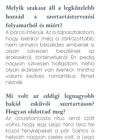
Melyik szakasz áll a legközelebb 
hozzád a szertartástervezési 
folyamatból és miért?
A páros interjúk. Az a tapasztalatom, 
hogy ilyenkor még a zárkózottabb, 
nem annyira beszédes emberek is 
olyan szívesen beszélnek az 
érzéseikről, történetükről. Én pedig 
nagyon szívesen hallgatom, néha 
olyan érzésem van ilyenkor, mintha 
valami kedves romantikus filmet 
néznék.
Mi volt az eddigi legnagyobb 
bakid esküvői szertartáson? 
Hogyan oldottad meg?
Az összetartozási rítus arról szólt 
volna, hogy egy Lego fára tesz fel 
közös fényképeket a pár. Sajnos a 
helyszín nagyon szeles volt, a Lego 