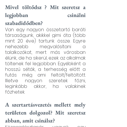
Mivel töltődsz ? Mit szeretsz a 
legjobban csinálni 
szabadidődben?
Van egy nagyon összetartó baráti 
társaságunk, akikkel gimi óta (több 
mint 20 éve) tartunk össze. Egyre 
nehezebb megvalósítani a 
talalkozókat, mert más városban 
élünk, de ha sikerül, ezek az alkalmak 
töltenek fel legjobban. Egyébként a 
hosszú séták, a terhesség előtt a 
futás még ami feltölt/feltöltött. 
Illetve nagyon szeretek főzni, 
leginkább akkor, ha valakinek 
főzhetek.
A szertartásvezetés mellett mely 
területen dolgozol? Mit szeretsz 
abban, amit csinálsz?