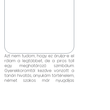
Azt nem tudom, hogy ez árulja-e el 
rólam a legtöbbet, de a piros toll 
egy meghatározó szimbólum. 
Gyerekkoromtól kezdve vonzott a 
tanári hivatás, anyukám történelem, 
német szakos már nyugdíjas 
pedagógus. Mindig nagyon 
felnéztem rá és a legtöbb 
tanáromra is. Gyerekkoromban 
sokszor játszottam azt, hogy tanítok, 
amikor iskolás lettem, úgy szerettem 
legjobban tanulni, hogy valakinek 